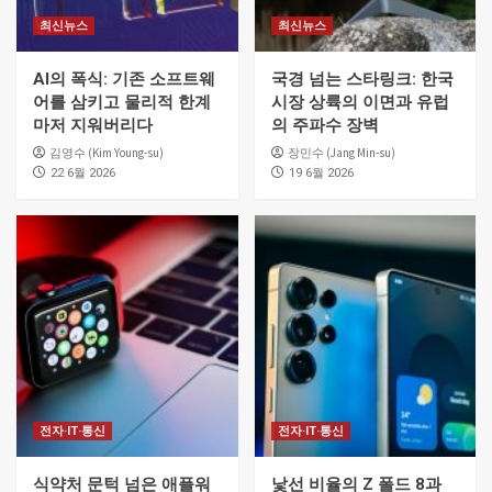
최신뉴스
최신뉴스
AI의 폭식: 기존 소프트웨
국경 넘는 스타링크: 한국
어를 삼키고 물리적 한계
시장 상륙의 이면과 유럽
마저 지워버리다
의 주파수 장벽
김영수 (Kim Young-su)
장민수 (Jang Min-su)
22 6월 2026
19 6월 2026
전자·IT·통신
전자·IT·통신
식약처 문턱 넘은 애플워
낯선 비율의 Z 폴드 8과