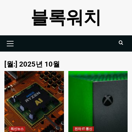
Skip
블록워치
to
content
Primary
Menu
[월:]
2025년 10월
최신뉴스
전자·IT·통신