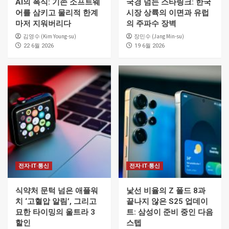
AI의 폭식: 기존 소프트웨
국경 넘는 스타링크: 한국
어를 삼키고 물리적 한계
시장 상륙의 이면과 유럽
마저 지워버리다
의 주파수 장벽
김영수 (Kim Young-su)
장민수 (Jang Min-su)
22 6월 2026
19 6월 2026
전자·IT·통신
전자·IT·통신
식약처 문턱 넘은 애플워
낯선 비율의 Z 폴드 8과
치 ‘고혈압 알림’, 그리고
끝나지 않은 S25 업데이
묘한 타이밍의 울트라 3
트: 삼성이 준비 중인 다음
할인
스텝