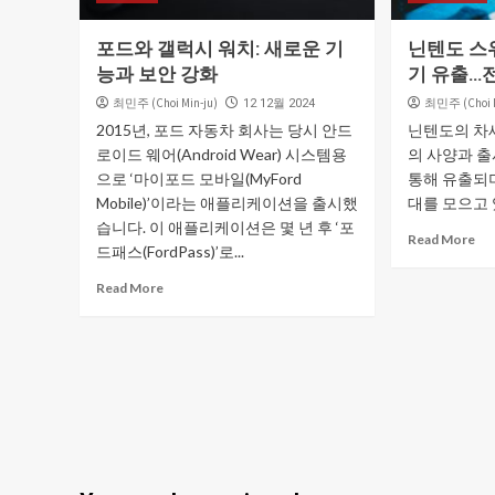
포드와 갤럭시 워치: 새로운 기
닌텐도 스위
능과 보안 강화
기 유출…
최민주 (Choi Min-ju)
최민주 (Choi M
12 12월 2024
2015년, 포드 자동차 회사는 당시 안드
닌텐도의 차세
로이드 웨어(Android Wear) 시스템용
의 사양과 
으로 ‘마이포드 모바일(MyFord
통해 유출되
Mobile)’이라는 애플리케이션을 출시했
대를 모으고 있다
습니다. 이 애플리케이션은 몇 년 후 ‘포
Read More
드패스(FordPass)’로...
Read More