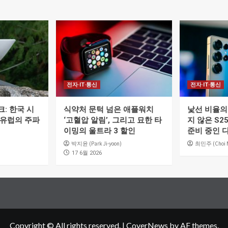
전자·IT·통신
전자·IT·통신
: 한국 시
식약처 문턱 넘은 애플워치
낯선 비율의 
 유럽의 주파
‘고혈압 알림’, 그리고 묘한 타
지 않은 S2
이밍의 울트라 3 할인
준비 중인 
박지윤 (Park Ji-yoon)
최민주 (Choi M
17 6월 2026
Copyright © All rights reserved.
|
CoverNews
by AF themes.