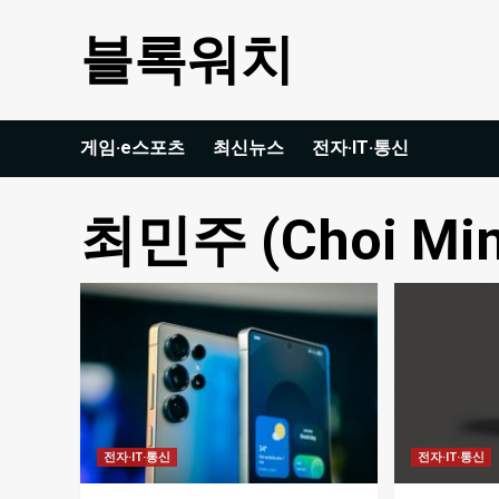
Skip
블록워치
to
content
게임·e스포츠
최신뉴스
전자·IT·통신
최민주 (Choi Min
전자·IT·통신
전자·IT·통신