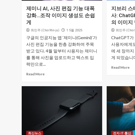
제미니 AI, 사진 편집 기능 대폭
지브리 스
강화…조작 이미지 생성도 손쉽
사: Chat
게
의 이미지
최민주 (Choi Min-ju)
최민주 (Choi M
1 5월 2025
구글의 인공지능 앱 ‘제미니(Gemini)’가
ChatGPT
사진 편집 기능을 한층 강화하며 주목
사용자에게도
받고 있다. 4월 말부터 사용자는 제미니
에 세 장까지
를 통해 사진을 업로드하고 텍스트 입
게 되었습니다
력만으로...
Read More
Read More
최신뉴스
전자·IT·통신