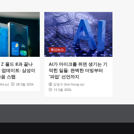
최신뉴스
Z 폴드 8과 끝나
AI가 마이크를 쥐면 생기는 기
5 업데이트: 삼성이
막힌 일들: 완벽한 더빙부터
다음 스텝
‘파업’ 선언까지
in-ju)
김영수 (Kim Young-su)
28 5월 2026
15 5월 2026