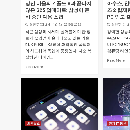
낯선 비율의 Z 폴드 8과 끝나지
아수스, 
않은 S25 업데이트: 삼성이 준
즈 2 탑재한
비 중인 다음 스텝
PC 인도 
최민주 (Choi Min-ju)
최민주 (Choi M
28 5월 2026
최근 삼성의 차세대 폴더블에 대한 정
강력한 성능
보가 끊임없이 흘러나오고 있는 가운
수스(ASUS
데, 이번에는 상당히 파격적인 폼팩터
니 PC ‘NUC
의 하드웨어 목업이 등장했다. 다소 복
컴퓨팅 라인업
잡해진 네이밍...
Read More
Read More
최신뉴스
전자·IT·통신