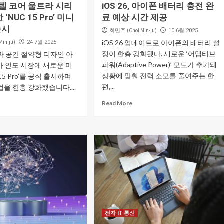
인텔 코어 울트라 시리
iOS 26, 아이폰 배터리 충전 완
 ‘NUC 15 Pro’ 미니
료 예상 시간 제공
출시
최민주 (Choi Min-ju)
10 6월 2025
in-ju)
iOS 26 업데이트로 아이폰의 배터리 설
24 7월 2025
정이 한층 강화됐다. 새로운 ‘어댑티브
과 공간 절약형 디자인 아
파워(Adaptive Power)’ 모드가 추가돼
)가 인도 시장에 새로운 미
상황에 맞춰 전력 소모를 줄여주는 한
 15 Pro’를 공식 출시하며
편,...
을 한층 강화했습니다....
Read More
전자·IT·통신