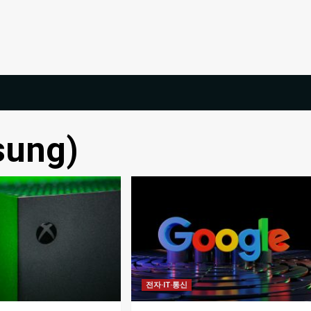
sung)
전자·IT·통신