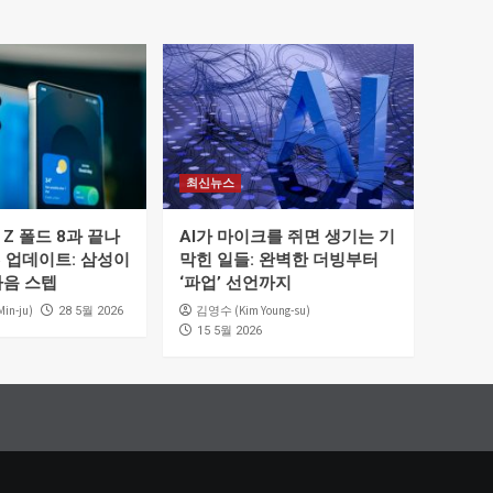
최신뉴스
Z 폴드 8과 끝나
AI가 마이크를 쥐면 생기는 기
5 업데이트: 삼성이
막힌 일들: 완벽한 더빙부터
다음 스텝
‘파업’ 선언까지
in-ju)
김영수 (Kim Young-su)
28 5월 2026
15 5월 2026