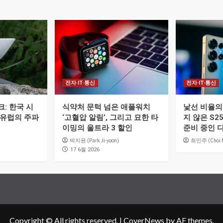
전자·IT·통신
전자·IT·통신
: 한국 시
식약처 문턱 넘은 애플워치
낯선 비율의 
 유럽의 주파
‘고혈압 알림’, 그리고 묘한 타
지 않은 S2
이밍의 울트라 3 할인
준비 중인 
박지윤 (Park Ji-yoon)
최민주 (Choi M
17 6월 2026
Copyright © All rights reserved.
|
CoverNews
by AF themes.