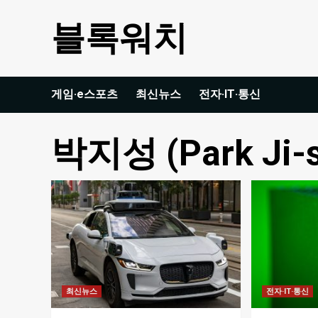
Skip
블록워치
to
content
게임·e스포츠
최신뉴스
전자·IT·통신
박지성 (Park Ji-
최신뉴스
전자·IT·통신