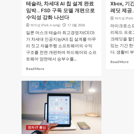
테슬라, 차세대 AI 칩 설계 완료
Xbox, 
임박… FSD 구독 모델 개편으로
레딧 제공…
수익성 강화 나선다
박지성 (Park J
박지성 (Park Ji-sung)
마이크로소프트
17 2월 2026
리워드 프로그
일론 머스크 테슬라 최고경영자(CEO)
크레딧을 할
가 차세대 인공지능(AI) 칩 설계를 마무
있는 기간 
리 짓고 자율주행 소프트웨어의 수익
다. 생활비 부
구조를 전면 개편하며 하드웨어와 소프
트웨어 양면에서 승부수를...
Read More
Read More
전자·IT·통신